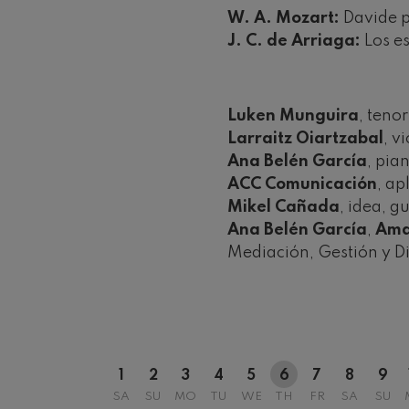
W. A. Mozart:
Davide p
J. C. de Arriaga:
Los e
Luken Munguira
, tenor
Larraitz Oiartzabal
, vi
12
AUGUST, 2
Ana Belén García
, pia
WEDNESDA
ACC Comunicación
, ap
20:00 H.
Mikel Cañada
, idea, g
Ana Belén García
,
Ama
Mediación, Gestión y D
1
2
3
4
5
6
7
8
9
SA
SU
MO
TU
WE
TH
FR
SA
SU