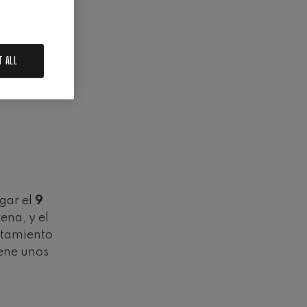
iaje a París
iano (Luken
nocer
T ALL
gar el
9
ena, y el
ntamiento
iene unos