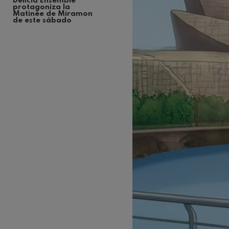
Delicia Ensemble 
protagoniza la 
Matinée de Miramon 
C. Franck: Sy
de este sábado
C. Franck
J. Brahms: S
J. Brahms
J. C. Arriaga:
J. C. Arriaga
Joseph Haydn
Joseph Haydn
El cant dels oc
Popular / Pau 
Franz Schmid
Franz Schmidt
Franz Schubert
Franz Schubert