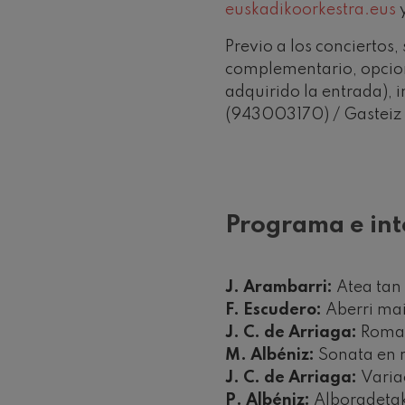
euskadikoorkestra.eus
y
Previo a los conciertos, 
complementario, opcion
adquirido la entrada), 
(943003170) / Gasteiz
Programa e int
J. Arambarri:
Atea tan
F. Escudero:
Aberri mai
J. C. de Arriaga:
Roma
M. Albéniz:
Sonata en 
J. C. de Arriaga:
Varia
P. Albéniz:
Alboradeta