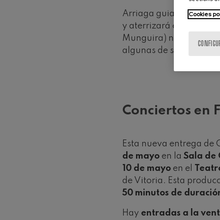
Arriaga guiará su propia
Cookies po
y aterrizará en el segu
Munguira) narrará y ca
CONFIGU
algunas de sus tempran
Conciertos en F
Esta nueva entrega de C
de mayo
en la
Sala de
10 de mayo
en el
Teatro
de Vitoria. Esta produc
50 minutos de duració
Hay
entradas a la ven