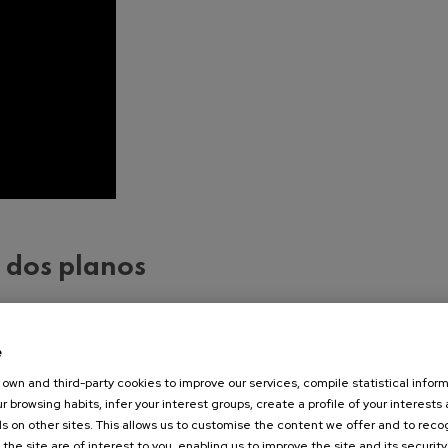
n dos planos
apoya sobre dos planos que, si bien ocurren en el mi
e
s. Por una parte, la Inteligencia Artificial presenta a 
own and third-party cookies to improve our services, compile statistical inform
desde un mundo imaginario pero con todos los visos 
r browsing habits, infer your interest groups, create a profile of your interests
propia historia entre el Mozart vasco, como fue apoda
s on other sites. This allows us to customise the content we offer and to rec
econocía él.
 the site are of interest to you, enabling us to improve the site and its security