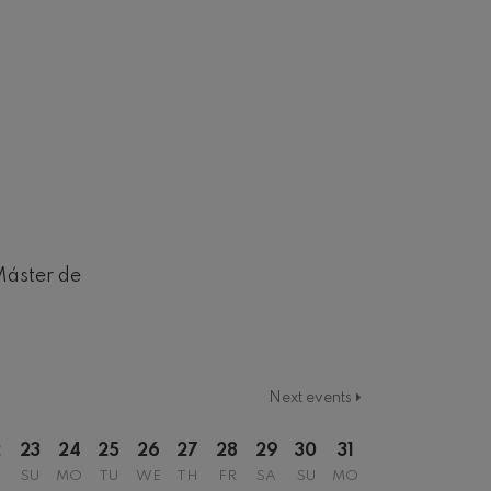
Máster de
Next events
2
23
24
25
26
27
28
29
30
31
SU
MO
TU
WE
TH
FR
SA
SU
MO