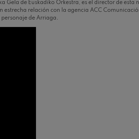
ka Gela de Euskadiko Orkestra, es el director de esta
n estrecha relación con la agencia ACC Comunicació
 Pelléas et Mélisande
l personaje de Arriaga.
t: Symphony No.9, 'The Great'
deus Mozart: Clarinet
deus Mozart