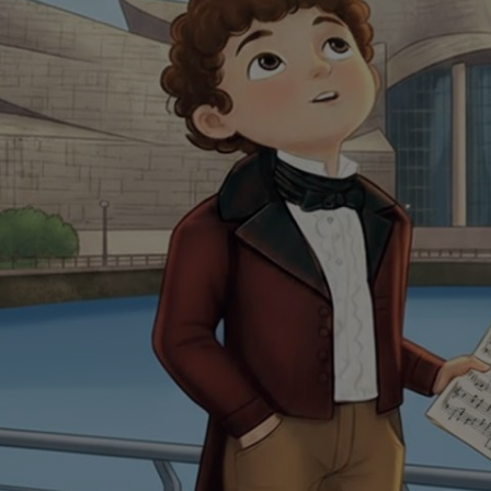
mphonic Variations
ymphony No.4
 Los esclavos felices. Overture
: Symphony No.83
ells
Casals
t: Symphony No.4
: Night Song in the Forest