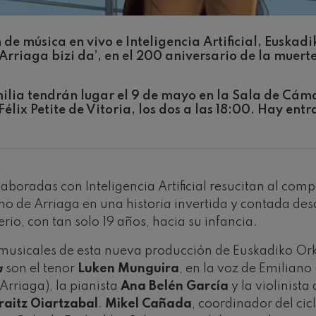
hms: Symphony No.2
ms
e música en vivo e Inteligencia Artificial, Euskadi
Arriaga bizi da’, en el 200 aniversario de la muert
ak: Symphony No.6
k
ilia tendrán lugar el 9 de mayo en la Sala de Cáma
élix Petite de Vitoria, los dos a las 18:00. Hay entr
ms: Piano Concerto No.1
ms
eethoven: Symphony No.2
ethoven
aboradas con Inteligencia Artificial resucitan al comp
deus Mozart: Violin Concerto
o de Arriaga en una historia invertida y contada desde
rio, con tan solo 19 años, hacia su infancia.
deus Mozart
 musicales de esta nueva producción de Euskadiko Or
 nidrei
a
son el tenor
Luken Munguira
, en la voz de Emiliano
rriaga), la pianista
Ana Belén García
y la violinista
nn: Violin Concerto
raitz Oiartzabal
.
Mikel Cañada
, coordinador del cic
nn