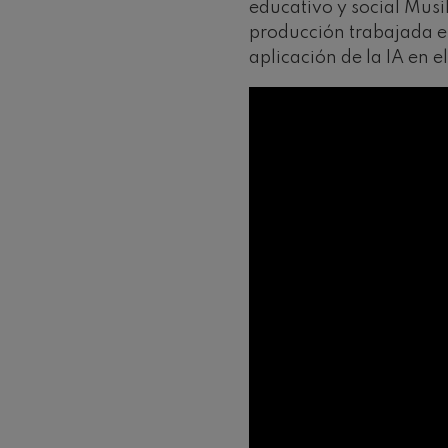
educativo y social Musi
producción trabajada e
Gabriel Fauré:
aplicación de la IA en e
Gabriel Fauré
Franz Schuber
Franz Schubert
Wolfgang Ama
Concerto
Wolfgang Ama