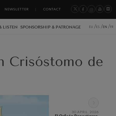
NEWSLETTER
CONTACT
& LISTEN
SPONSORSHIP & PATRONAGE
EU
ES
EN
FR
an Crisóstomo de
›
30 APRIL, 2026