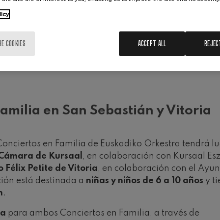
 historia, de su vida en el casco viejo de Bilbao a su v
licy
ndo plano, el de carne y hueso, donde el sobrino Emil
ntará otras historias que darán al mismo tiempo a co
RE COOKIES
ACCEPT ALL
REJEC
as partituras.
amilia en San Sebastián y Vitoria
onciertos en Familia de Euskadiko Orkestra tendrá lu
 Cámara de Kursaal
, en colaboración con Kursaal Esz
 Félix Petite de Vitoria
, en colaboración con el Ayu
ción está destinada a
niñas y niños de 6 a 10 años
y t
n
.
ta
para ambos Conciertos en Familia, a través de