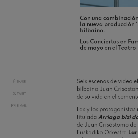
Johannes Bra
Johannes Brah
Con una combinación d
la nueva producción ‘
Antonin Dvor
bilbaíno.
Antonin Dvora
Los Conciertos en Fam
de mayo en el Teatro F
Johannes Brah
Johannes Brah
Ludwig van B
Ludwig van Be
Seis escenas de vídeo el
SHARE
Wolfgang Ama
bilbaíno Juan Crisóstom
No.5
TWEET
de su vida en el cemente
Wolfgang Ama
E-MAIL
Las y los protagonistas
Max Bruch: Kol
titulada
Arriaga bizi d
Max Bruch
de Juan Crisóstomo de A
Robert Schuma
Euskadiko Orkestra
Lar
Robert Schuma