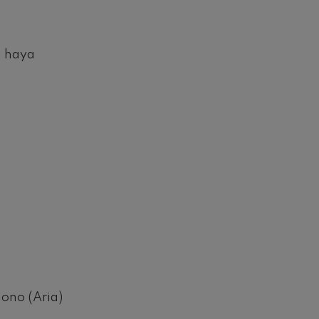
n haya
lono (Aria)