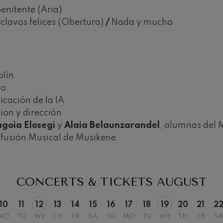
enitente (Aria)
sclavos felices (Obertura)
/
Nada y mucho
olín
19
026
AUGUST, 2026
no
Y,
WEDNESDAY,
licación de la IA
20:00 H.
uion y dirección
goia Elosegi
y
Alaia Belaunzarandel
, alumnas del 
ifusión Musical de Musikene
CONCERTS & TICKETS
AUGUST
10
11
12
13
14
15
16
17
18
19
20
21
2
MO
TU
WE
TH
FR
SA
SU
MO
TU
WE
TH
FR
SA